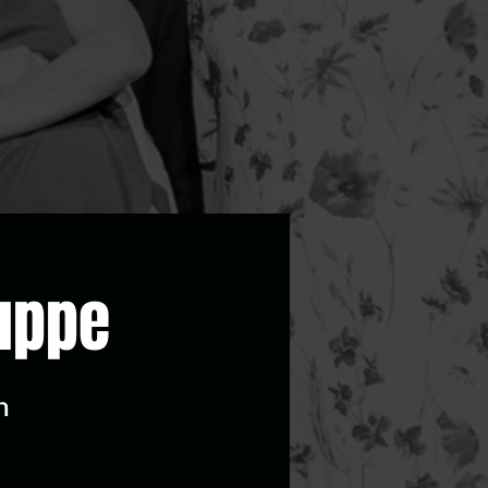
uppe
m