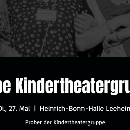
be Kindertheatergr
Di., 27. Mai
  |  
Heinrich-Bonn-Halle Leehei
Prober der Kindertheatergruppe