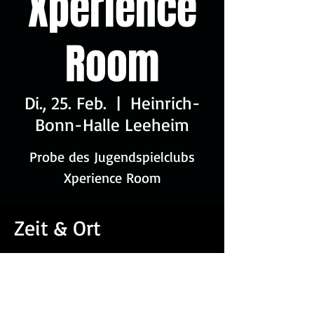
Xperience
Room
Di., 25. Feb.
  |  
Heinrich-
Bonn-Halle Leeheim
Probe des Jugendspielclubs
Xperience Room
Zeit & Ort
25. Feb. 2025, 18:00 – 20:00
Heinrich-Bonn-Halle Leeheim, An d.
Sporthalle 3, 64560 Riedstadt,
Deutschland