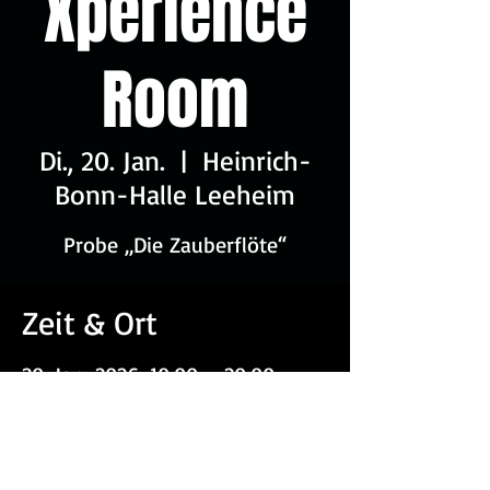
Xperience
Room
Di., 20. Jan.
  |  
Heinrich-
Bonn-Halle Leeheim
Probe „Die Zauberflöte“
Zeit & Ort
20. Jan. 2026, 18:00 – 20:00
Heinrich-Bonn-Halle Leeheim, An d.
Sporthalle 3, 64560 Riedstadt,
Deutschland