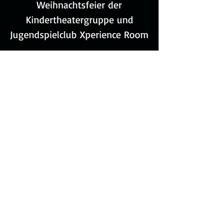
Weihnachtsfeier der
Kindertheatergruppe und
Jugendspielclub Xperience Room
Zeit & Ort
15. Dez. 2026, 18:00
Heinrich-Bonn-Halle Leeheim, An d.
Sporthalle 3, 64560 Riedstadt,
Deutschland
© 2026 Laienspielgruppe Leeheim 1979 e.V.
|
Impressum
|
Datenschutz