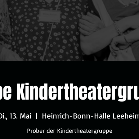
be Kindertheatergr
Di., 13. Mai
  |  
Heinrich-Bonn-Halle Leehei
Prober der Kindertheatergruppe