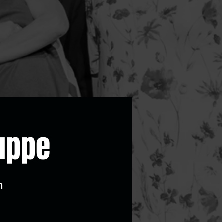
uppe
m