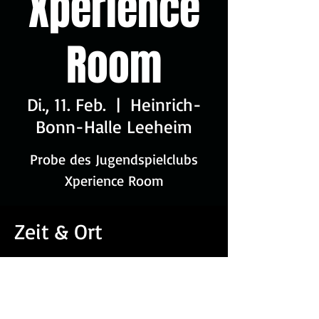
Xperience
Room
Di., 11. Feb.
  |  
Heinrich-
Bonn-Halle Leeheim
Probe des Jugendspielclubs
Xperience Room
Zeit & Ort
11. Feb. 2025, 18:00 – 20:00
Heinrich-Bonn-Halle Leeheim, An d.
Sporthalle 3, 64560 Riedstadt,
Deutschland