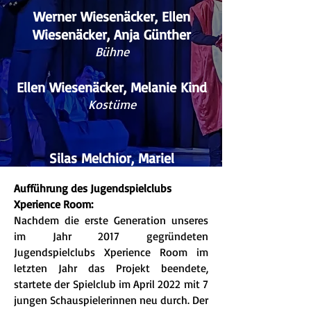
Werner Wiesenäcker, Ellen
Wiesenäcker, Anja Günther
Bühne
Ellen Wiesenäcker,
Melanie Kind
Kostüme
Silas Melchior, Mariel
Blechschmitt, Frida Spielmann,
Aufführung des Jugendspielclubs
Alessia Schwinning, Ann-Kathrin
Xperience Room:
Roth, Valentin Krane, Tom
Nachdem die erste Generation unseres
Dickhaut, Mika Jünger, Paul
im Jahr 2017 gegründeten
Spielmann, Anna Press, Frida
Jugendspielclubs Xperience Room im
Fischer, Eleni Jünger, Clara Best,
letzten Jahr das Projekt beendete,
Kathleen Corte
startete der Spielclub im April 2022 mit 7
jungen Schauspielerinnen neu durch. Der
Spieler*innen