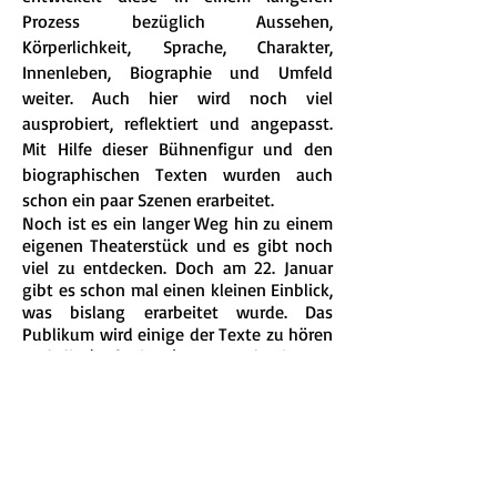
Prozess bezüglich Aussehen,
Körperlichkeit, Sprache, Charakter,
Innenleben, Biographie und Umfeld
weiter. Auch hier wird noch viel
ausprobiert, reflektiert und angepasst.
Mit Hilfe dieser Bühnenfigur und den
biographischen Texten wurden auch
schon ein paar Szenen erarbeitet.
Noch ist es ein langer Weg hin zu einem
eigenen Theaterstück und es gibt noch
viel zu entdecken. Doch am 22. Januar
gibt es schon mal einen kleinen Einblick,
was bislang erarbeitet wurde. Das
Publikum wird einige der Texte zu hören
und die (unfertigen) Szenen als eine Art
Collage zu sehen bekommen. Und dabei
wird jede Spielerin des Xperience Rooms
ihre Bühnenfigur präsentieren. Das ist
sehr aufregend und spannend!