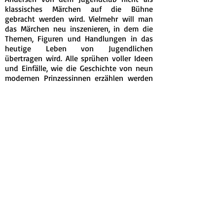
klassisches Märchen auf die Bühne
gebracht werden wird. Vielmehr will man
das Märchen neu inszenieren, in dem die
Themen, Figuren und Handlungen in das
heutige Leben von Jugendlichen
übertragen wird. Alle sprühen voller Ideen
und Einfälle, wie die Geschichte von neun
modernen Prinzessinnen erzählen werden
kann, die nicht etwa auf ihre Traumprinzen
warten, sondern ihr Schicksal selbst in die
Hand nehmen – mutig, stark und
wunderschön – jede auf ihre eigene Art
und Weise.
Vor dem Jugendclub und ihrer Spielleiterin
liegen nun spannende und intensive
Monate, denn eine solche
Stückentwicklung geht weit über das reine
Auswendiglernen eines Textes hinaus. Die
Teilnehmenden werden sich viel mit den
Themen des Stücks beschäftigen und
herausfinden, welche Relevanz diese für ihr