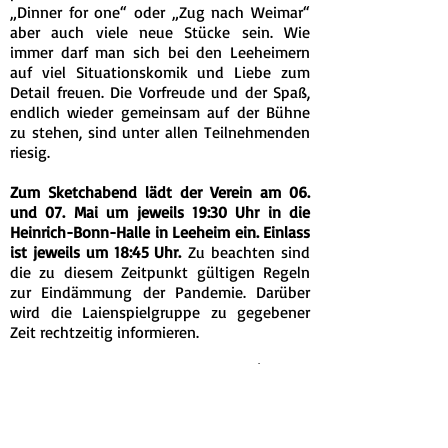
„Dinner for one“ oder „Zug nach Weimar“
aber auch viele neue Stücke sein. Wie
immer darf man sich bei den Leeheimern
auf viel Situationskomik und Liebe zum
Detail freuen. Die Vorfreude und der Spaß,
endlich wieder gemeinsam auf der Bühne
zu stehen, sind unter allen Teilnehmenden
riesig.
Zum Sketchabend lädt der Verein am 06.
und 07. Mai um jeweils 19:30 Uhr in die
Heinrich-Bonn-Halle in Leeheim ein. Einlass
ist jeweils um 18:45 Uhr.
Zu beachten sind
die zu diesem Zeitpunkt gültigen Regeln
zur Eindämmung der Pandemie. Darüber
wird die Laienspielgruppe zu gegebener
Zeit rechtzeitig informieren.
Es wird an zwei Samstagen im April (23. und
30.) von jeweils 11:00 bis 13:00 Uhr im Alten
Rathaus in Leeheim (Kirchstraße 12) einen
Kartenvorverkauf (10,- EUR) für den