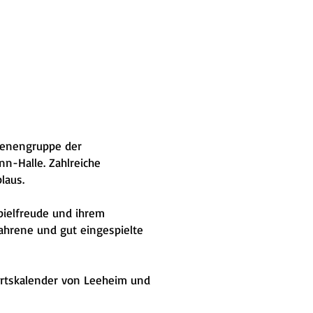
senengruppe der
nn-Halle. Zahlreiche
laus.
pielfreude und ihrem
fahrene und gut eingespielte
Ortskalender von Leeheim und