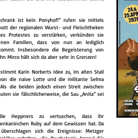
hrank ist kein Ponyhof!“ rufen sie mittels
kott der regionalen Wurst- und Fleischtheken
res Protestes zu verstärken, verkünden sie
genen Familien, dass
von nun an lediglich
 kommt. Insbesondere die Begeisterung
von
n Mirco hält sich da aber sehr in Grenzen!
stimmt Karin Norberts Idee zu, im alten Stall
von die naive Lotte und die militante Selma
. Als
die beiden jedoch einen Streit zwischen
muten sie
fälschlicherweise, die Sau „Anita“ sei
die Heppners zu vertuschen, dass ihr
senkaninchen Ruby auf dem Gewissen hat. Da
,
überschlagen sich die Ereignisse: Metzger